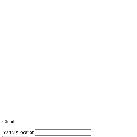
Chiudi
Start
My location