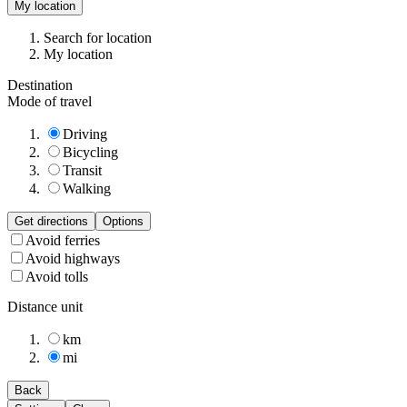
My location
Search for location
My location
Destination
Mode of travel
Driving
Bicycling
Transit
Walking
Get directions
Options
Avoid ferries
Avoid highways
Avoid tolls
Distance unit
km
mi
Back