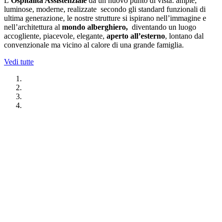
L’
Ospitalità Assistenziale
da un nuovo punto di vista: ampie,
luminose, moderne, realizzate secondo gli standard funzionali di
ultima generazione, le nostre strutture si ispirano nell’immagine e
nell’architettura al
mondo alberghiero,
diventando un luogo
accogliente, piacevole, elegante,
aperto all’esterno
, lontano dal
convenzionale ma vicino al calore di una grande famiglia.
Vedi tutte