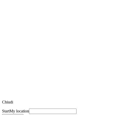
Chiudi
Start
My location